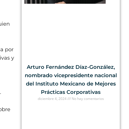
uien
a por
ivas y
Arturo Fernández Díaz-González,
nombrado vicepresidente nacional
a
del Instituto Mexicano de Mejores
.
Prácticas Corporativas
diciembre 4, 2024
No hay comentarios
obre