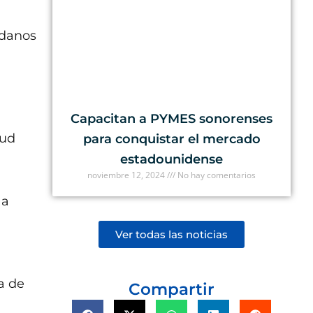
adanos
Capacitan a PYMES sonorenses
tud
para conquistar el mercado
estadounidense
noviembre 12, 2024
No hay comentarios
 a
Ver todas las noticias
a de
Compartir