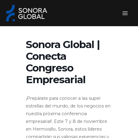
Ir
al
contenido
Sonora Global |
Conecta
Congreso
Empresarial
¡Prepárate para conocer a las super
estrellas del mundo, de los negocios en
nuestra próxima conferencia
empresarial!. Este 7 y 8 de noviembre
en Hermosillo, Sonora, estos líderes
compartirán sus valiosas experiencias y