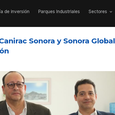
a de inversión
Parques Industriales
Sectores
Canirac Sonora y Sonora Globa
ión