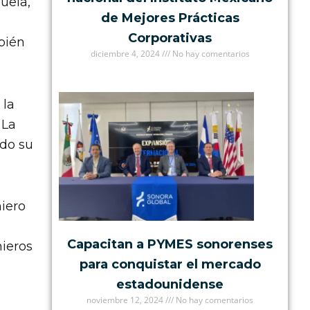
uela,
de Mejores Prácticas
Corporativas
bién
diciembre 4, 2024
No hay comentarios
 la
 La
ndo su
niero
Capacitan a PYMES sonorenses
nieros
para conquistar el mercado
estadounidense
noviembre 12, 2024
No hay comentarios