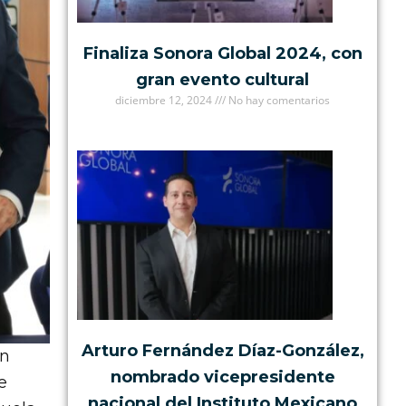
Finaliza Sonora Global 2024, con
gran evento cultural
diciembre 12, 2024
No hay comentarios
Arturo Fernández Díaz-González,
un
nombrado vicepresidente
e
nacional del Instituto Mexicano