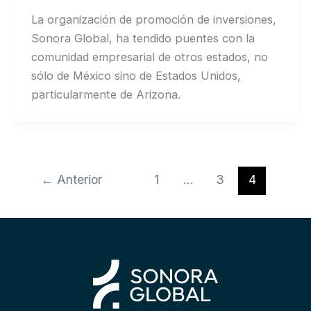
La organización de promoción de inversiones,
Sonora Global, ha tendido puentes con la
comunidad empresarial de otros estados, no
sólo de México sino de Estados Unidos,
particularmente de Arizona.
←
Anterior
1
…
3
4